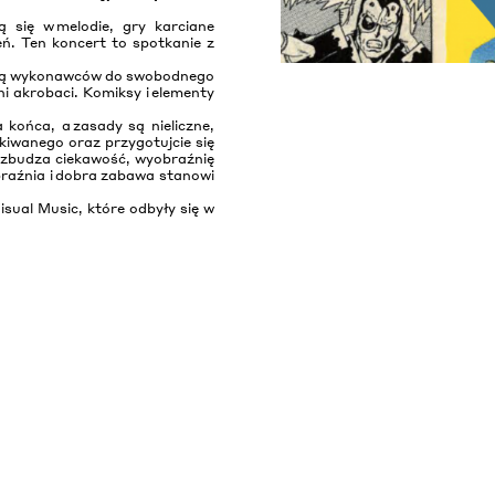
 się w melodie, gry karciane
eń. Ten koncert to spotkanie z
cają wykonawców do swobodnego
 akrobaci. Komiksy i elementy
.
końca, a zasady są nieliczne,
kiwanego oraz przygotujcie się
ozbudza ciekawość, wyobraźnię
obraźnia i dobra zabawa stanowi
sual Music, które odbyły się w