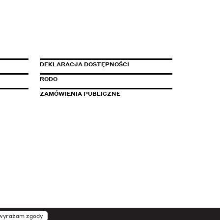
DEKLARACJA DOSTĘPNOŚCI
RODO
LINK OTWIERANY W NOWEJ ZAKŁADCE
ZAMÓWIENIA PUBLICZNE
 wyrażam zgody