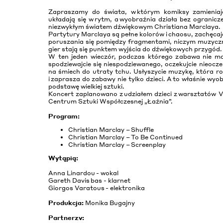
Zapraszamy do świata, w którym komiksy zamieniają
układają się w rytm, a wyobraźnia działa bez ogranicz
niezwykłym światem dźwiękowym Christiana Marclaya.
Partytury Marclaya są pełne kolorów i chaosu, zachę
poruszania się pomiędzy fragmentami, niczym muzyczni
gier stają się punktem wyjścia do dźwiękowych przygód
W ten jeden wieczór, podczas którego zabawa nie ma 
spodziewajcie się niespodziewanego, oczekujcie nieocze
na śmiech do utraty tchu. Usłyszycie muzykę, która r
i zaprasza do zabawy nie tylko dzieci. A to właśnie wy
podstawę wielkiej sztuki.
Koncert zaplanowano z udziałem dzieci z warsztatów Vi
Centrum Sztuki Współczesnej „Łaźnia”.
Program:
Christian Marclay – Shuffle
Christian Marclay – To Be Continued
Christian Marclay – Screenplay
Wytąpią:
Anna Linardou - wokal
Gareth Davis bas - klarnet
Giorgos Varatous - elektronika
Produkcja:
Monika Bugajny
Partnerzy: