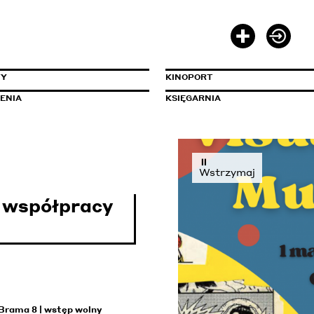
Zarejestruj się
Zaloguj się
WY
KINOPORT
ENIA
KSIĘGARNIA
⏸
Wstrzymaj
e współpracy
 Brama 8 | wstęp wolny